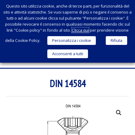
Questo sito utilizza cookie, anche di terze parti, per funzionalità del
sito e attività statistiche. Se vuoi saperne di più o negare il consenso a
tutti o ad alcuni cookie clicca sul pulsante "Personalizza i cookie". È
possibile revocare il consenso in qualsiasi momento facendo clic sul
link "Cookie policy" in fondo al sito.
Clicca qui
per prendere visione
della Cookie Policy.
Personalizza i cookie
Rifiuta
Acconsenti a tutti
Menu
SKIP
TO
DIN 14584
CONTENT