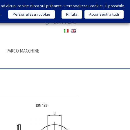
 o ad alcuni cookie clicca sul pulsante "Personalizza i cookie". È possibile
sales@micrometalsrl.com
y.
Personalizza i cookie
Rifiuta
Acconsenti a tutti
Dove siamo
PARCO MACCHINE