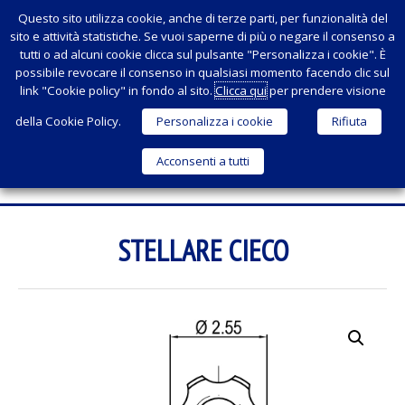
Questo sito utilizza cookie, anche di terze parti, per funzionalità del
sito e attività statistiche. Se vuoi saperne di più o negare il consenso a
tutti o ad alcuni cookie clicca sul pulsante "Personalizza i cookie". È
possibile revocare il consenso in qualsiasi momento facendo clic sul
link "Cookie policy" in fondo al sito.
Clicca qui
per prendere visione
della Cookie Policy.
Personalizza i cookie
Rifiuta
Acconsenti a tutti
Menu
SKIP
TO
STELLARE CIECO
CONTENT