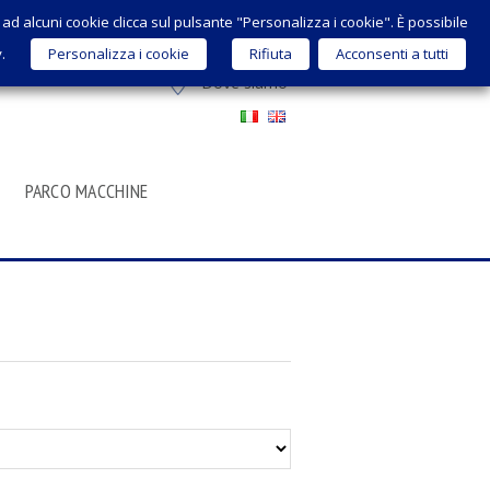
 o ad alcuni cookie clicca sul pulsante "Personalizza i cookie". È possibile
sales@micrometalsrl.com
y.
Personalizza i cookie
Rifiuta
Acconsenti a tutti
Dove siamo
PARCO MACCHINE