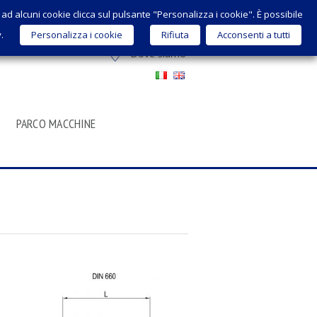
 o ad alcuni cookie clicca sul pulsante "Personalizza i cookie". È possibile
sales@micrometalsrl.com
y.
Personalizza i cookie
Rifiuta
Acconsenti a tutti
Dove siamo
PARCO MACCHINE