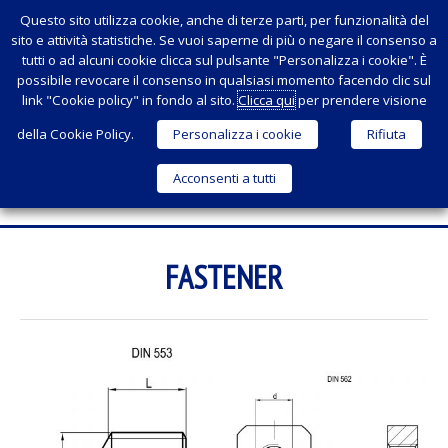
Questo sito utilizza cookie, anche di terze parti, per funzionalità del
sito e attività statistiche. Se vuoi saperne di più o negare il consenso a
tutti o ad alcuni cookie clicca sul pulsante "Personalizza i cookie". È
possibile revocare il consenso in qualsiasi momento facendo clic sul
link "Cookie policy" in fondo al sito.
Clicca qui
per prendere visione
della Cookie Policy.
Personalizza i cookie
Rifiuta
Acconsenti a tutti
Menu
SKIP
TO
FASTENER
CONTENT